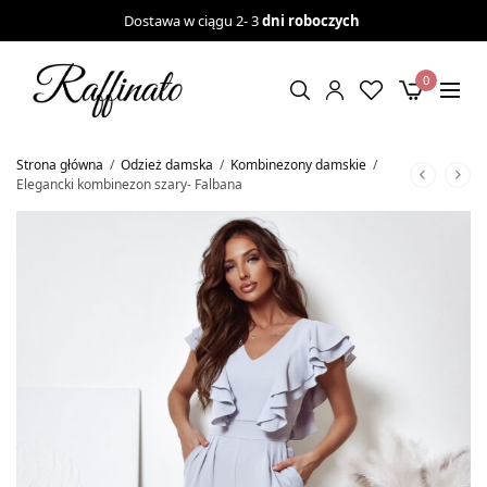
Dostawa w ciągu 2- 3
dni roboczych
0
Strona główna
/
Odzież damska
/
Kombinezony damskie
/
Elegancki kombinezon szary- Falbana