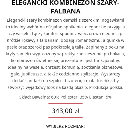
ELEGANCKI KOMBINEZON SZARY-
FALBANA
Elegancki szary kombinezon damski z szerokimi nogawkami
to idealny wybór na oficjalne spotkania, eleganckie przyjęcia
czy wesele. Łączy komfort spodni z wieczorową elegancją.
Krótkie rękawy z falbanami dodają romantyzmu, a gumka w
pasie oraz szeroki pas podkreślają talię. Zapinany z boku na
kryty zamek i wyposażony w praktyczne kieszenie po bokach,
kombinezon świetnie się prezentuje i jest funkcjonalny.
Idealny na wesele, chrzest, komunię, spotkania biznesowe,
gale, jubileusze, a także codzienne stylizacje. Wystarczy
dodać sandałki na szpilce, biżuterię i małą torebkę, by
stworzyć wyjątkowy look na każdą okazję. Produkcja polska.
Skład: Bawełna: 60% Poliester: 35% Elastan: 5%
343,00
zł
WYBIERZ ROZMIAR
: