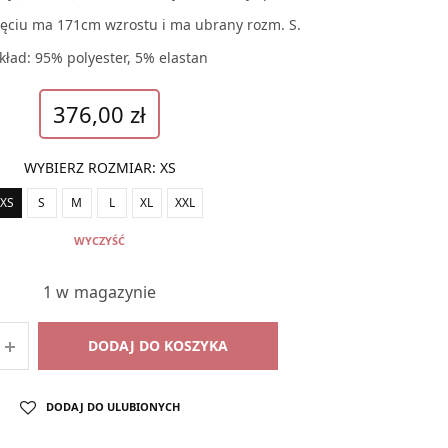
ęciu ma 171cm wzrostu i ma ubrany rozm. S.
kład: 95% polyester, 5% elastan
376,00
zł
WYBIERZ ROZMIAR
:
XS
XS
S
M
L
XL
XXL
WYCZYŚĆ
1 w magazynie
DODAJ DO KOSZYKA
DODAJ DO ULUBIONYCH