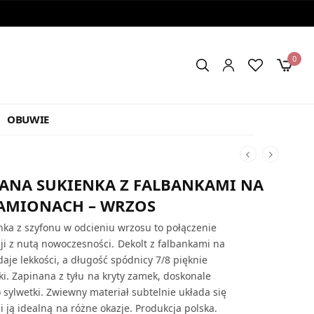
0
OBUWIE
WANA SUKIENKA Z FALBANKAMI NA
AMIONACH – WRZOS
nka z szyfonu w odcieniu wrzosu to połączenie
cji z nutą nowoczesności. Dekolt z falbankami na
je lekkości, a długość spódnicy 7/8 pięknie
ki. Zapinana z tyłu na kryty zamek, doskonale
sylwetki. Zwiewny materiał subtelnie układa się
i ją idealną na różne okazje. Produkcja polska.