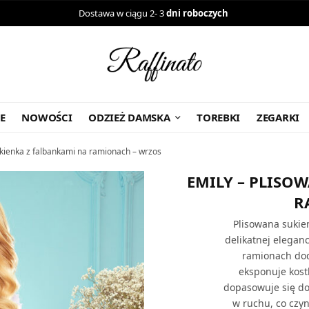
Dostawa w ciągu 2- 3
dni roboczych
E
NOWOŚCI
ODZIEŻ DAMSKA
TOREBKI
ZEGARKI
kienka z falbankami na ramionach – wrzos
EMILY – PLISO
R
Plisowana sukie
delikatnej elegan
ramionach doda
eksponuje kost
dopasowuje się do 
w ruchu, co czyn