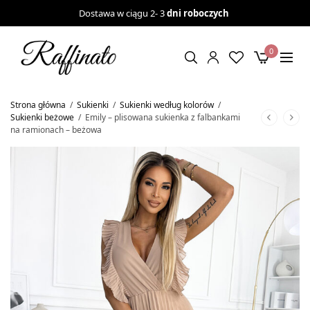
Dostawa w ciągu 2- 3
dni roboczych
0
Strona główna
/
Sukienki
/
Sukienki według kolorów
/
Sukienki beżowe
/
Emily – plisowana sukienka z falbankami
na ramionach – beżowa