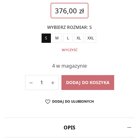
376,00
zł
WYBIERZ ROZMIAR
:
S
S
M
L
XL
XXL
WYCZYŚĆ
4 w magazynie
DODAJ DO KOSZYKA
DODAJ DO ULUBIONYCH
OPIS