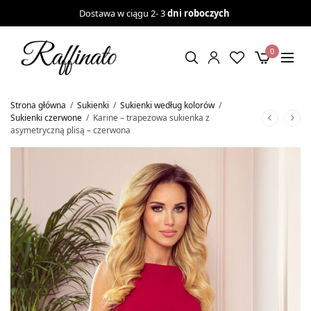
Dostawa w ciągu 2- 3
dni roboczych
0
Strona główna
/
Sukienki
/
Sukienki według kolorów
/
Sukienki czerwone
/
Karine – trapezowa sukienka z
asymetryczną plisą – czerwona