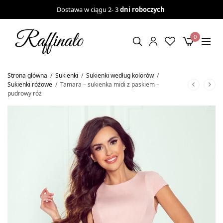
Dostawa w ciągu 2- 3
dni roboczych
0
Strona główna
/
Sukienki
/
Sukienki według kolorów
/
Sukienki różowe
/
Tamara – sukienka midi z paskiem –
pudrowy róż