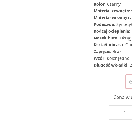
Kolor
: Czarny
M
ateriał zewnętrz
Materiał wewnętr
Podeszwa
: Syntety
Rodzaj ocieplenia
:
Nosek buta
: Okrąg
Kształt obcasa
: Ob
Zapięcie
: Brak
Wzór
: Kolor jednoli
Długość wkładki
: 
Cena w o