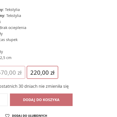
ny
: Tekstylia
zny
: Tekstylia
k
 Brak ocieplenia
ły
cas słupek
ty
22,5 cm
Pierwotna
Aktualna
670,00
zł
220,00
zł
cena
cena
wynosiła:
wynosi:
statnich 30 dniach nie zmieniła się
670,00 zł.
220,00 zł.
DODAJ DO KOSZYKA
DODAJ DO ULUBIONYCH