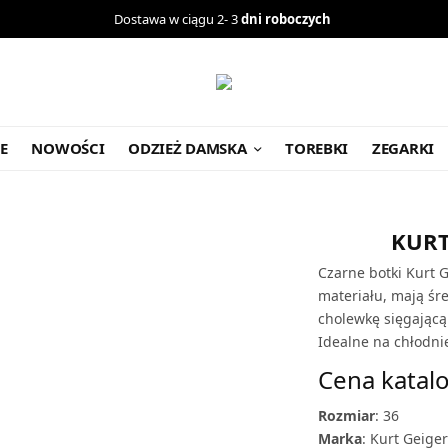
Dostawa w ciągu 2- 3
dni roboczych
E
NOWOŚCI
ODZIEŻ DAMSKA
TOREBKI
ZEGARKI
KURT
Czarne botki Kurt 
materiału, mają śre
cholewkę sięgającą 
Idealne na chłodnie
Cena katalo
Rozmiar
: 36
Marka
: Kurt Geiger