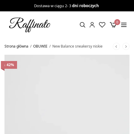
Dostawa w ciągu 2- 3
dni roboczych
0
Strona główna
/
OBUWIE
/
New Balance sneakersy niskie
↓ 42%