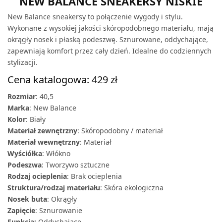
NEW BALANCE SNEAKERSY NISKIE
New Balance sneakersy to połączenie wygody i stylu.
Wykonane z wysokiej jakości skóropodobnego materiału, mają
okrągły nosek i płaską podeszwę. Sznurowane, oddychające,
zapewniają komfort przez cały dzień. Idealne do codziennych
stylizacji.
Cena katalogowa: 429 zł
Rozmiar
: 40,5
Marka
: New Balance
Kolor
: Biały
Materiał zewnętrzny
: Skóropodobny / materiał
Materiał wewnętrzny
: Materiał
Wyściółka
: Włókno
Podeszwa
: Tworzywo sztuczne
Rodzaj ocieplenia
: Brak ocieplenia
Struktura/rodzaj materiału
: Skóra ekologiczna
Nosek buta
: Okrągły
Zapięcie
: Sznurowanie
Funkcja:
Oddychające