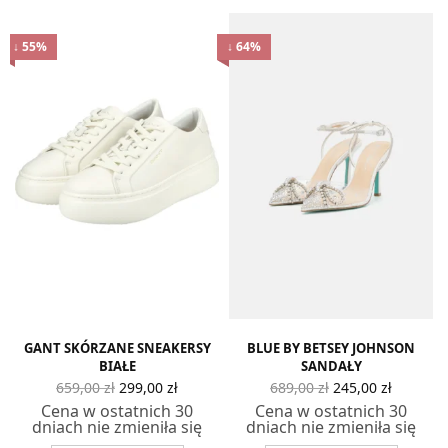
↓ 55%
↓ 64%
alna
na
osi:
0 zł.
GANT SKÓRZANE SNEAKERSY
BLUE BY BETSEY JOHNSON
BIAŁE
SANDAŁY
Pierwotna
Aktualna
Pierwotna
Aktual
659,00
zł
299,00
zł
689,00
zł
245,00
zł
cena
cena
cena
cena
Cena w ostatnich 30
Cena w ostatnich 30
wynosiła:
wynosi:
wynosiła:
wynosi
dniach nie zmieniła się
dniach nie zmieniła się
659,00 zł.
299,00 zł.
689,00 zł.
245,00 z