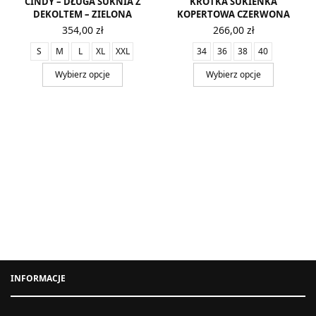
CINDY – DŁUGA SUKNIA Z
KRÓTKA SUKIENKA
DEKOLTEM – ZIELONA
KOPERTOWA CZERWONA
354,00
zł
266,00
zł
S
M
L
XL
XXL
34
36
38
40
Wybierz opcje
Wybierz opcje
INFORMACJE