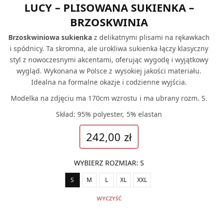
LUCY – PLISOWANA SUKIENKA –
BRZOSKWINIA
Brzoskwiniowa sukienka
z delikatnymi plisami na rękawkach
i spódnicy. Ta skromna, ale urokliwa sukienka łączy klasyczny
styl z nowoczesnymi akcentami, oferując wygodę i wyjątkowy
wygląd. Wykonana w Polsce z wysokiej jakości materiału.
Idealna na formalne okazje i codzienne wyjścia.
Modelka na zdjęciu ma 170cm wzrostu i ma ubrany rozm. S.
Skład: 95% polyester, 5% elastan
242,00
zł
WYBIERZ ROZMIAR
:
S
S
M
L
XL
XXL
WYCZYŚĆ