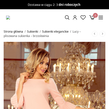
Dostawa w ciągu 2- 3
dni roboczych
0
Strona główna
/
Sukienki
/
Sukienki eleganckie
/
Lucy –
plisowana sukienka – brzoskwinia