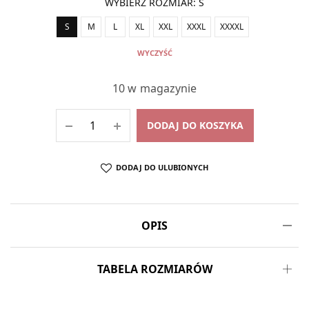
WYBIERZ ROZMIAR
:
S
S
M
L
XL
XXL
XXXL
XXXXL
WYCZYŚĆ
10 w magazynie
DODAJ DO KOSZYKA
DODAJ DO ULUBIONYCH
OPIS
TABELA ROZMIARÓW