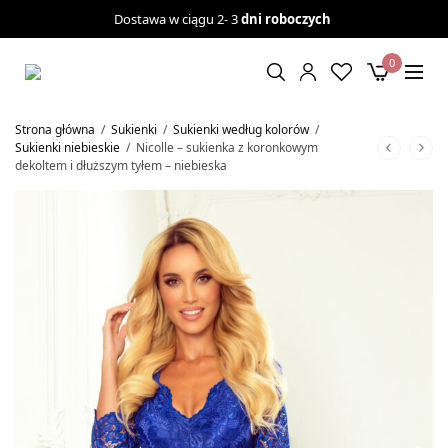
Dostawa w ciągu 2- 3
dni roboczych
0
Strona główna
/
Sukienki
/
Sukienki według kolorów
/
Sukienki niebieskie
/
Nicolle – sukienka z koronkowym
dekoltem i dłuższym tyłem – niebieska