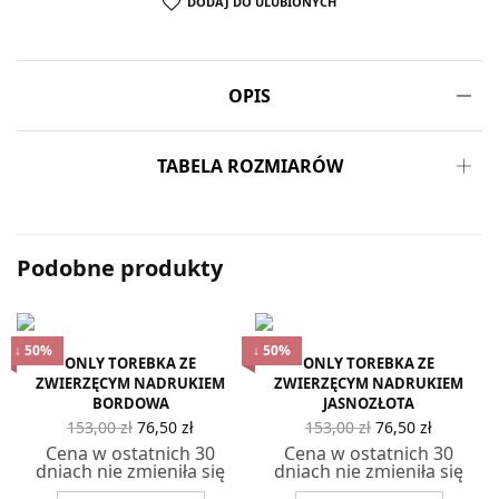
DODAJ DO ULUBIONYCH
OPIS
TABELA ROZMIARÓW
Podobne produkty
↓ 50%
↓ 50%
ONLY TOREBKA ZE
ONLY TOREBKA ZE
ZWIERZĘCYM NADRUKIEM
ZWIERZĘCYM NADRUKIEM
BORDOWA
JASNOZŁOTA
Pierwotna
Aktualna
Pierwotna
Aktualn
153,00
zł
76,50
zł
153,00
zł
76,50
zł
cena
cena
cena
cena
Cena w ostatnich 30
Cena w ostatnich 30
wynosiła:
wynosi:
wynosiła:
wynosi
dniach nie zmieniła się
dniach nie zmieniła się
153,00 zł.
76,50 zł.
153,00 zł.
76,50 zł