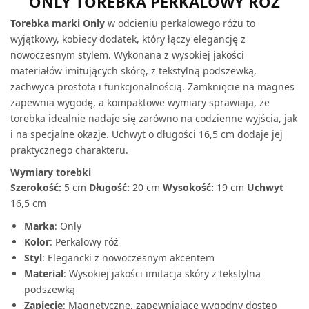
ONLY TOREBKA PERKALOWY RÓŻ
Torebka marki Only
w odcieniu perkalowego różu to
wyjątkowy, kobiecy dodatek, który łączy elegancję z
nowoczesnym stylem. Wykonana z wysokiej jakości
materiałów imitujących skórę, z tekstylną podszewką,
zachwyca prostotą i funkcjonalnością. Zamknięcie na magnes
zapewnia wygodę, a kompaktowe wymiary sprawiają, że
torebka idealnie nadaje się zarówno na codzienne wyjścia, jak
i na specjalne okazje. Uchwyt o długości 16,5 cm dodaje jej
praktycznego charakteru.
Wymiary torebki
Szerokość:
5 cm
Długość:
20 cm
Wysokość:
19 cm
Uchwyt
16,5 cm
Marka
: Only
Kolor
: Perkalowy róż
Styl
: Elegancki z nowoczesnym akcentem
Materiał
: Wysokiej jakości imitacja skóry z tekstylną
podszewką
Zapięcie
: Magnetyczne, zapewniające wygodny dostęp