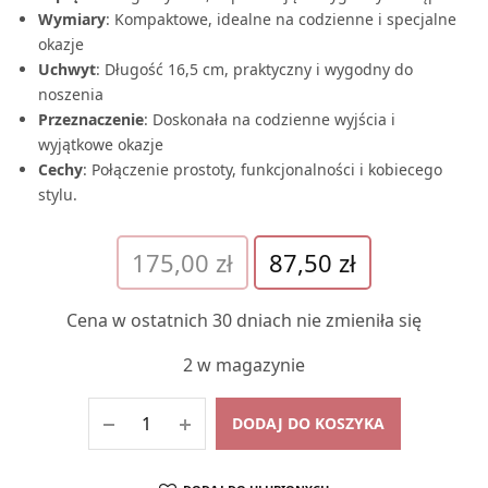
Wymiary
: Kompaktowe, idealne na codzienne i specjalne
okazje
Uchwyt
: Długość 16,5 cm, praktyczny i wygodny do
noszenia
Przeznaczenie
: Doskonała na codzienne wyjścia i
wyjątkowe okazje
Cechy
: Połączenie prostoty, funkcjonalności i kobiecego
stylu.
Pierwotna
Aktualna
175,00
zł
87,50
zł
cena
cena
wynosiła:
wynosi:
Cena w ostatnich 30 dniach nie zmieniła się
175,00 zł.
87,50 zł.
2 w magazynie
DODAJ DO KOSZYKA