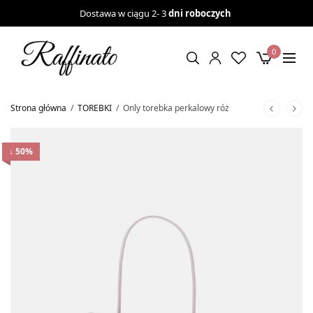
Dostawa w ciągu 2- 3
dni roboczych
0
Strona główna
/
TOREBKI
/
Only torebka perkalowy róż
↓ 50%