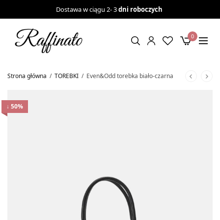
Dostawa w ciągu 2- 3
dni roboczych
0
Strona główna
/
TOREBKI
/
Even&Odd torebka biało-czarna
↓ 50%