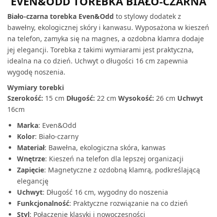
EVEN&ODD TOREBKA BIAŁO-CZARNA
Biało-czarna torebka Even&Odd
to stylowy dodatek z
bawełny, ekologicznej skóry i kanwasu. Wyposażona w kieszeń
na telefon, zamyka się na magnes, a ozdobna klamra dodaje
jej elegancji. Torebka z takimi wymiarami jest praktyczna,
idealna na co dzień. Uchwyt o długości 16 cm zapewnia
wygodę noszenia.
Wymiary torebki
Szerokość:
15 cm
Długość:
22 cm
Wysokość:
26 cm
Uchwyt
16cm
Marka
: Even&Odd
Kolor
: Biało-czarny
Materiał
: Bawełna, ekologiczna skóra, kanwas
Wnętrze
: Kieszeń na telefon dla lepszej organizacji
Zapięcie
: Magnetyczne z ozdobną klamrą, podkreślającą
elegancję
Uchwyt
: Długość 16 cm, wygodny do noszenia
Funkcjonalność
: Praktyczne rozwiązanie na co dzień
Styl
: Połączenie klasyki i nowoczesności