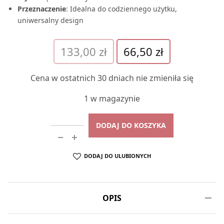
Przeznaczenie
: Idealna do codziennego użytku,
uniwersalny design
Pierwotna
Aktualna
133,00
zł
66,50
zł
cena
cena
wynosiła:
wynosi:
Cena w ostatnich 30 dniach nie zmieniła się
133,00 zł.
66,50 zł.
1 w magazynie
DODAJ DO KOSZYKA
DODAJ DO ULUBIONYCH
OPIS