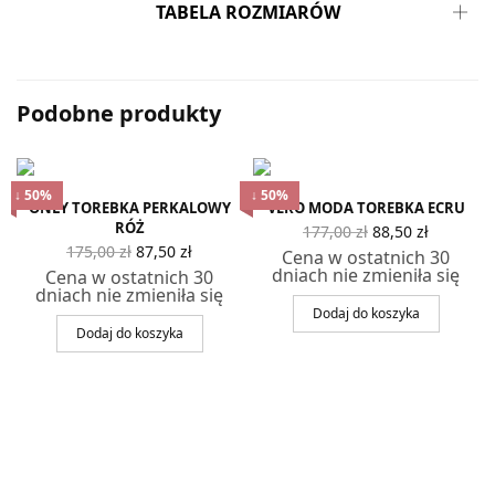
TABELA ROZMIARÓW
Podobne produkty
↓ 50%
↓ 50%
ONLY TOREBKA PERKALOWY
VERO MODA TOREBKA ECRU
RÓŻ
Pierwotna
Aktualn
177,00
zł
88,50
zł
cena
cena
Pierwotna
Aktualna
175,00
zł
87,50
zł
Cena w ostatnich 30
wynosiła:
wynosi
cena
cena
dniach nie zmieniła się
Cena w ostatnich 30
177,00 zł.
88,50 zł
wynosiła:
wynosi:
dniach nie zmieniła się
175,00 zł.
87,50 zł.
Dodaj do koszyka
Dodaj do koszyka
lna
a
si: