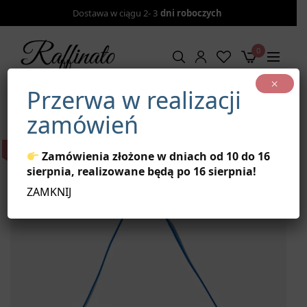
Dostawa w ciągu 2- 3
dni roboczych
0
×
Przerwa w realizacji
Strona główna
/
TOREBKI
/
Pieces torebka niebieska
zamówień
↓ 53%
Zamówienia złożone w dniach od 10 do 16
sierpnia, realizowane będą po 16 sierpnia!
ZAMKNIJ