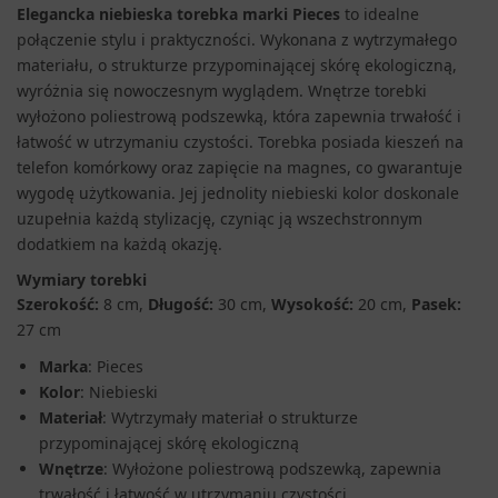
Elegancka niebieska torebka marki Pieces
to idealne
połączenie stylu i praktyczności. Wykonana z wytrzymałego
materiału, o strukturze przypominającej skórę ekologiczną,
wyróżnia się nowoczesnym wyglądem. Wnętrze torebki
wyłożono poliestrową podszewką, która zapewnia trwałość i
łatwość w utrzymaniu czystości. Torebka posiada kieszeń na
telefon komórkowy oraz zapięcie na magnes, co gwarantuje
wygodę użytkowania. Jej jednolity niebieski kolor doskonale
uzupełnia każdą stylizację, czyniąc ją wszechstronnym
dodatkiem na każdą okazję.
Wymiary torebki
Szerokość:
8 cm,
Długość:
30 cm,
Wysokość:
20 cm,
Pasek:
27 cm
Marka
: Pieces
Kolor
: Niebieski
Materiał
: Wytrzymały materiał o strukturze
przypominającej skórę ekologiczną
Wnętrze
: Wyłożone poliestrową podszewką, zapewnia
trwałość i łatwość w utrzymaniu czystości