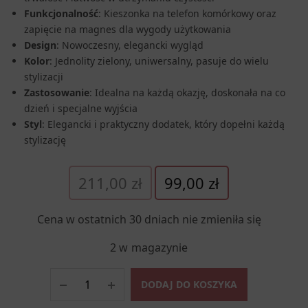
Funkcjonalność
: Kieszonka na telefon komórkowy oraz
zapięcie na magnes dla wygody użytkowania
Design
: Nowoczesny, elegancki wygląd
Kolor
: Jednolity zielony, uniwersalny, pasuje do wielu
stylizacji
Zastosowanie
: Idealna na każdą okazję, doskonała na co
dzień i specjalne wyjścia
Styl
: Elegancki i praktyczny dodatek, który dopełni każdą
stylizację
Pierwotna
Aktualna
211,00
zł
99,00
zł
cena
cena
wynosiła:
wynosi:
Cena w ostatnich 30 dniach nie zmieniła się
211,00 zł.
99,00 zł.
2 w magazynie
DODAJ DO KOSZYKA