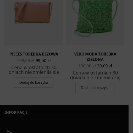
alna
na
osi:
 zł.
PIECES TOREBKA BEŻOWA
VERO MODA TOREBKA
Pierwotna
Aktualna
ZIELONA
199,00
zł
99,50
zł
cena
cena
Pierwotna
Aktualna
130,00
zł
39,00
zł
Cena w ostatnich 30
wynosiła:
wynosi:
cena
cena
dniach nie zmieniła się
Cena w ostatnich 30
199,00 zł.
99,50 zł.
wynosiła:
wynosi:
dniach nie zmieniła się
130,00 zł.
39,00 zł.
Dodaj do koszyka
Dodaj do koszyka
INFORMACJE
FAQ