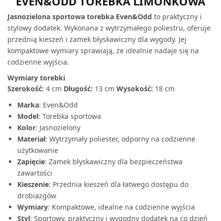
EVEN&ODD TOREBKA LIMONKOWA
Jasnozielona sportowa torebka Even&Odd
to praktyczny i
stylowy dodatek. Wykonana z wytrzymałego poliestru, oferuje
przednią kieszeń i zamek błyskawiczny dla wygody. Jej
kompaktowe wymiary sprawiają, że idealnie nadaje się na
codzienne wyjścia.
Wymiary torebki
Szerokość:
4 cm
Długość:
13 cm
Wysokość:
18 cm
Marka
: Even&Odd
Model
: Torebka sportowa
Kolor
: Jasnozielony
Materiał
: Wytrzymały poliester, odporny na codzienne
użytkowanie
Zapięcie
: Zamek błyskawiczny dla bezpieczeństwa
zawartości
Kieszenie
: Przednia kieszeń dla łatwego dostępu do
drobiazgów
Wymiary
: Kompaktowe, idealne na codzienne wyjścia
Styl
: Sportowy, praktyczny i wygodny dodatek na co dzień