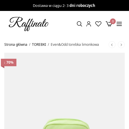
Dostawa w ciągu 2- 3
dni roboczych
0
Strona główna
/
TOREBKI
/
Even&Odd torebka limonkowa
↓ 70%