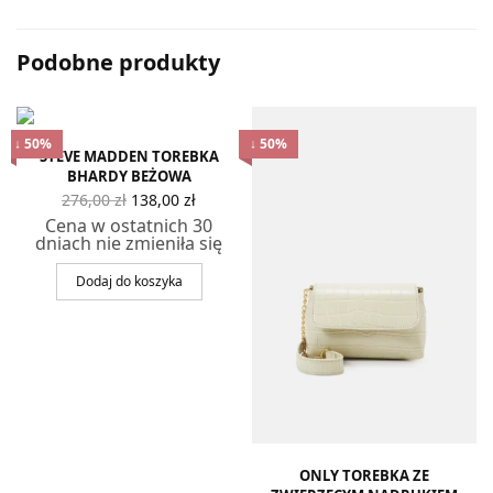
Podobne produkty
↓ 50%
↓ 50%
STEVE MADDEN TOREBKA
BHARDY BEŻOWA
Pierwotna
Aktualna
276,00
zł
138,00
zł
cena
cena
Cena w ostatnich 30
wynosiła:
wynosi:
dniach nie zmieniła się
276,00 zł.
138,00 zł.
Dodaj do koszyka
alna
na
si:
 zł.
ONLY TOREBKA ZE