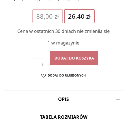
Pierwotna
Aktualna
88,00
zł
26,40
zł
cena
cena
wynosiła:
wynosi:
Cena w ostatnich 30 dniach nie zmieniła się
88,00 zł.
26,40 zł.
1 w magazynie
DODAJ DO KOSZYKA
DODAJ DO ULUBIONYCH
OPIS
TABELA ROZMIARÓW