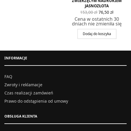
ZWIERZĘCYM NADRUKIEM
JASNOZŁOTA
Pierwotna
Aktualn
153,00
zł
76,50
zł
cena
cena
Cena w ostatnich 30
wynosiła:
wynosi
dniach nie zmieniła się
153,00 zł.
76,50 zł
Dodaj do koszyka
INFORMACJE
FAQ
Zwroty i reklamacje
Czas realizacji zamówień
Prawo do odstąpienia od umowy
OBSŁUGA KLIENTA