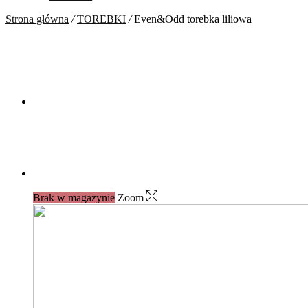
Strona główna
/
TOREBKI
/
Even&Odd torebka liliowa
Brak w magazynie
Zoom