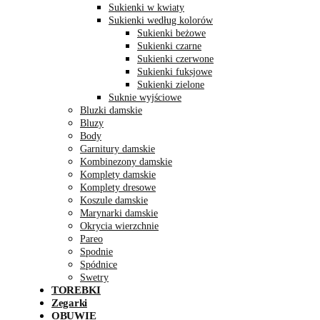
Sukienki w kwiaty
Sukienki według kolorów
Sukienki beżowe
Sukienki czarne
Sukienki czerwone
Sukienki fuksjowe
Sukienki zielone
Suknie wyjściowe
Bluzki damskie
Bluzy
Body
Garnitury damskie
Kombinezony damskie
Komplety damskie
Komplety dresowe
Koszule damskie
Marynarki damskie
Okrycia wierzchnie
Pareo
Spodnie
Spódnice
Swetry
TOREBKI
Zegarki
OBUWIE