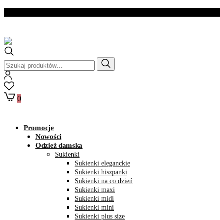
Dostawa w ciągu 2- 3
dni roboczych
Szukaj:
0
Promocje
Nowości
Odzież damska
Sukienki
Sukienki eleganckie
Sukienki hiszpanki
Sukienki na co dzień
Sukienki maxi
Sukienki midi
Sukienki mini
Sukienki plus size