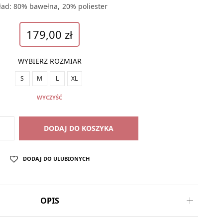
ład: 80% bawełna, 20% poliester
179,00
zł
WYBIERZ ROZMIAR
S
M
L
XL
WYCZYŚĆ
DODAJ DO KOSZYKA
DODAJ DO ULUBIONYCH
OPIS