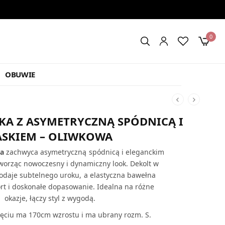
0
OBUWIE
NKA Z ASYMETRYCZNĄ SPÓDNICĄ I
ASKIEM – OLIWKOWA
ka
zachwyca asymetryczną spódnicą i eleganckim
tworząc nowoczesny i dynamiczny look. Dekolt w
dodaje subtelnego uroku, a elastyczna bawełna
t i doskonałe dopasowanie. Idealna na różne
okazje, łączy styl z wygodą.
ęciu ma 170cm wzrostu i ma ubrany rozm. S.