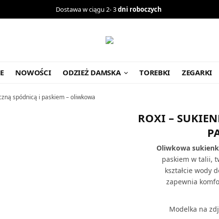
Dostawa w ciągu 2- 3
dni roboczych
E
NOWOŚCI
ODZIEŻ DAMSKA
TOREBKI
ZEGARKI
czną spódnicą i paskiem – oliwkowa
ROXI – SUKIE
P
Oliwkowa sukien
paskiem w talii, 
kształcie wody 
zapewnia komfor
Modelka na zdj