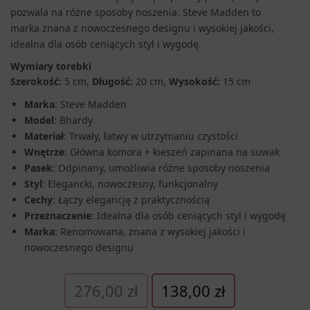
pozwala na różne sposoby noszenia. Steve Madden to
marka znana z nowoczesnego designu i wysokiej jakości,
idealna dla osób ceniących styl i wygodę.
Wymiary torebki
Szerokość:
5 cm,
Długość:
20 cm,
Wysokość:
15 cm
Marka
: Steve Madden
Model
: Bhardy
Materiał
: Trwały, łatwy w utrzymaniu czystości
Wnętrze
: Główna komora + kieszeń zapinana na suwak
Pasek
: Odpinany, umożliwia różne sposoby noszenia
Styl
: Elegancki, nowoczesny, funkcjonalny
Cechy
: Łączy elegancję z praktycznością
Przeznaczenie
: Idealna dla osób ceniących styl i wygodę
Marka
: Renomowana, znana z wysokiej jakości i
nowoczesnego designu
Pierwotna
Aktualna
276,00
zł
138,00
zł
cena
cena