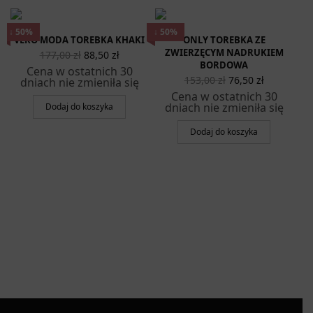
↓ 50%
↓ 50%
VERO MODA TOREBKA KHAKI
ONLY TOREBKA ZE
Pierwotna
Aktualna
ZWIERZĘCYM NADRUKIEM
177,00
zł
88,50
zł
cena
cena
BORDOWA
Cena w ostatnich 30
wynosiła:
wynosi:
Pierwotna
Aktualna
153,00
zł
76,50
zł
dniach nie zmieniła się
177,00 zł.
88,50 zł.
cena
cena
Cena w ostatnich 30
wynosiła:
wynosi:
dniach nie zmieniła się
Dodaj do koszyka
153,00 zł.
76,50 zł.
Dodaj do koszyka
alna
na
osi:
 zł.