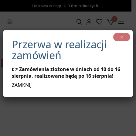
Dostawa w ciągu 2- 3
dni roboczych
0
×
Strona główna
/
TOREBKI
/
Steve Madden torebka Bhardy
Przerwa w realizacji
beżowa
zamówień
↓ 50%
👉 Zamówienia złożone w dniach od 10 do 16
sierpnia, realizowane będą po 16 sierpnia!
ZAMKNIJ