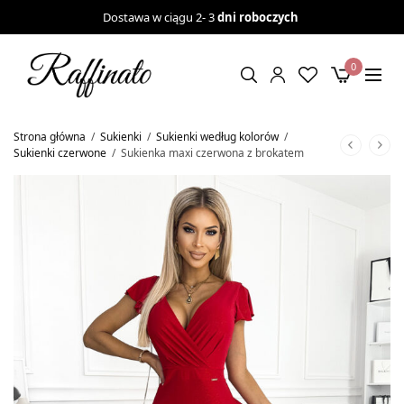
Dostawa w ciągu 2- 3
dni roboczych
0
Strona główna
/
Sukienki
/
Sukienki według kolorów
/
Sukienki czerwone
/
Sukienka maxi czerwona z brokatem