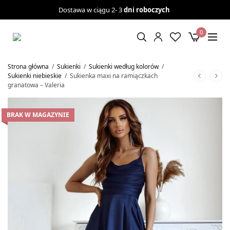
Dostawa w ciągu 2- 3
dni roboczych
0
Strona główna
/
Sukienki
/
Sukienki według kolorów
/
Sukienki niebieskie
/
Sukienka maxi na ramiączkach
granatowa – Valeria
BRAK W MAGAZYNIE