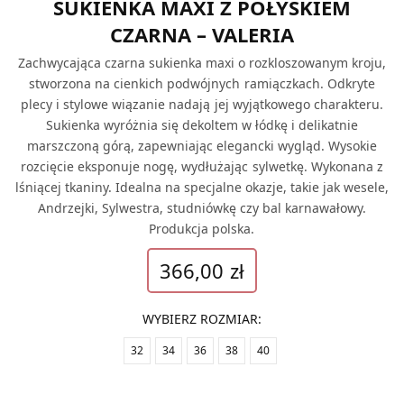
SUKIENKA MAXI Z POŁYSKIEM
CZARNA – VALERIA
Zachwycająca czarna sukienka maxi o rozkloszowanym kroju,
stworzona na cienkich podwójnych ramiączkach. Odkryte
plecy i stylowe wiązanie nadają jej wyjątkowego charakteru.
Sukienka wyróżnia się dekoltem w łódkę i delikatnie
marszczoną górą, zapewniając elegancki wygląd. Wysokie
rozcięcie eksponuje nogę, wydłużając sylwetkę. Wykonana z
lśniącej tkaniny. Idealna na specjalne okazje, takie jak wesele,
Andrzejki, Sylwestra, studniówkę czy bal karnawałowy.
Produkcja polska.
366,00
zł
WYBIERZ ROZMIAR
:
32
34
36
38
40