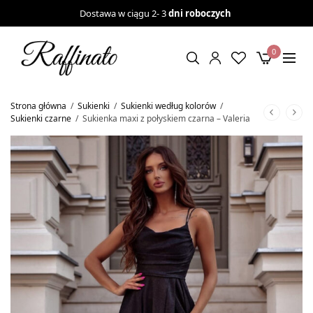
Dostawa w ciągu 2- 3
dni roboczych
0
Strona główna
/
Sukienki
/
Sukienki według kolorów
/
Sukienki czarne
/
Sukienka maxi z połyskiem czarna – Valeria