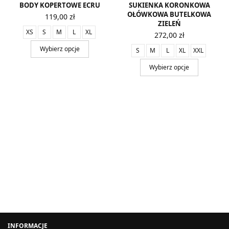
BODY KOPERTOWE ECRU
SUKIENKA KORONKOWA
OŁÓWKOWA BUTELKOWA
119,00
zł
ZIELEŃ
XS
S
M
L
XL
272,00
zł
Wybierz opcje
S
M
L
XL
XXL
Wybierz opcje
INFORMACJE