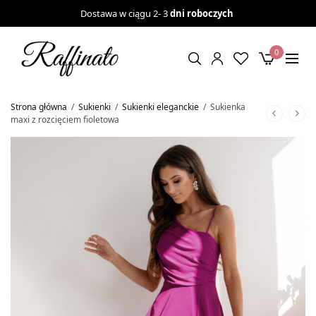
Dostawa w ciągu 2- 3
dni roboczych
0
Strona główna
/
Sukienki
/
Sukienki eleganckie
/
Sukienka
maxi z rozcięciem fioletowa