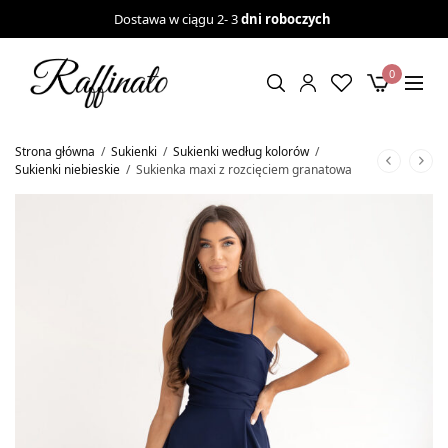
Dostawa w ciągu 2- 3
dni roboczych
0
Strona główna
/
Sukienki
/
Sukienki według kolorów
/
Sukienki niebieskie
/
Sukienka maxi z rozcięciem granatowa