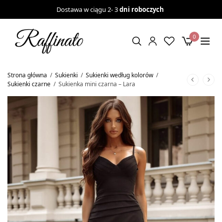
Dostawa w ciągu 2- 3
dni roboczych
0
Strona główna
/
Sukienki
/
Sukienki według kolorów
/
Sukienki czarne
/
Sukienka mini czarna – Lara