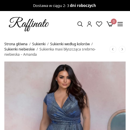
Dostawa w ciągu 2- 3
dni roboczych
0
Strona główna
/
Sukienki
/
Sukienki według kolorów
/
Sukienki niebieskie
/
Sukienka maxi błyszcząca srebrno-
niebieska – Amanda