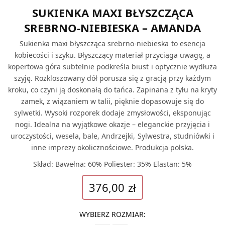
SUKIENKA MAXI BŁYSZCZĄCA
SREBRNO-NIEBIESKA – AMANDA
Sukienka maxi błyszcząca srebrno-niebieska to esencja
kobiecości i szyku. Błyszczący materiał przyciąga uwagę, a
kopertowa góra subtelnie podkreśla biust i optycznie wydłuża
szyję. Rozkloszowany dół porusza się z gracją przy każdym
kroku, co czyni ją doskonałą do tańca. Zapinana z tyłu na kryty
zamek, z wiązaniem w talii, pięknie dopasowuje się do
sylwetki. Wysoki rozporek dodaje zmysłowości, eksponując
nogi. Idealna na wyjątkowe okazje – eleganckie przyjęcia i
uroczystości, wesela, bale, Andrzejki, Sylwestra, studniówki i
inne imprezy okolicznościowe. Produkcja polska.
Skład: Bawełna: 60% Poliester: 35% Elastan: 5%
376,00
zł
WYBIERZ ROZMIAR
: