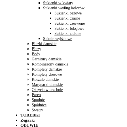
Sukienki w kwiaty
Sukienki według kolorów
Sukienki beżowe
Sukienki czarne
Sukienki czerwone
Sukienki fuksjowe
Sukienki zielone
Suknie wyjściowe
Bluzki damskie
Bluzy
Body
Garnitury damskie
Kombinezony damskie
Komplety damskie
Komplety dresowe
Koszule damskie
Marynarki damskie
Okrycia wierzchnie
Pareo
Spodnie
Spódnice
Swetry
TOREBKI
Zegarki
OBUWIE