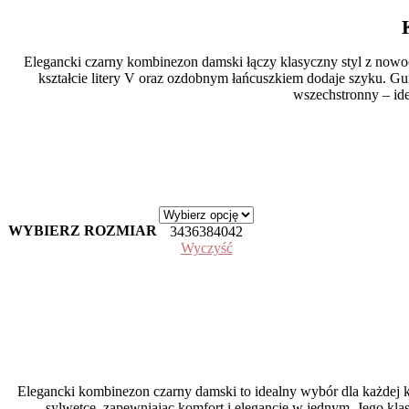
Elegancki czarny kombinezon damski łączy klasyczny styl z nowo
kształcie litery V oraz ozdobnym łańcuszkiem dodaje szyku. Gu
wszechstronny – ide
WYBIERZ ROZMIAR
34
36
38
40
42
Wyczyść
Elegancki kombinezon czarny damski to idealny wybór dla każdej k
sylwetce, zapewniając komfort i elegancję w jednym. Jego kla