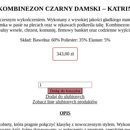
KOMBINEZON CZARNY DAMSKI – KATRI
czesnym wykończeniem. Wykonany z wysokiej jakości gładkiego materi
mka w pasie na plecach oraz w rękawach podkreśla talię. Kombinezon z
alny wesele, chrzest, komunię, firmowy bankiet oraz codzienne wyjści
Skład: Bawełna: 60% Poliester: 35% Elastan: 5%
343,00
zł
ilość
Kombinezon
Dodaj do koszyka
czarny
Dodaj do ulubionych
damski
Zobacz listę ulubionych produktów
-
Katrin
OPIS
obiety, która pragnie połączyć klasykę z nowoczesnym stylem. Wykonan
syczny krój, luźno dopasowany, w połączeniu z prostymi, szerokimi n