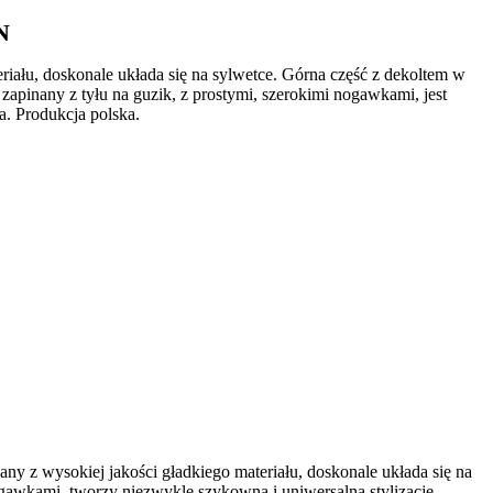
N
ału, doskonale układa się na sylwetce. Górna część z dekoltem w
apinany z tyłu na guzik, z prostymi, szerokimi nogawkami, jest
a. Produkcja polska.
y z wysokiej jakości gładkiego materiału, doskonale układa się na
ogawkami, tworzy niezwykle szykowną i uniwersalną stylizację.