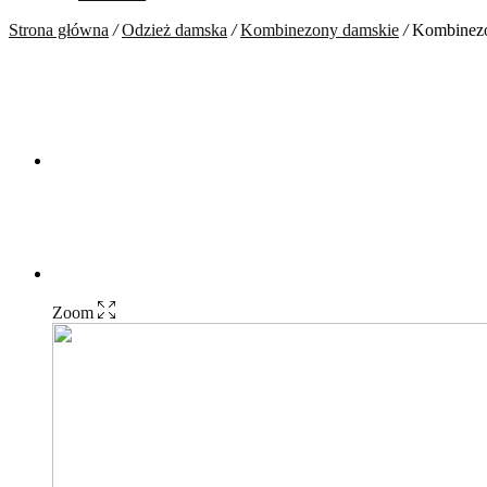
Strona główna
/
Odzież damska
/
Kombinezony damskie
/
Kombinezon
Zoom