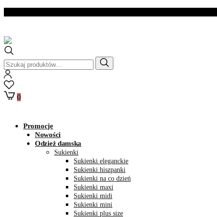
Dostawa w ciągu 2- 3
dni roboczych
Szukaj:
0
Promocje
Nowości
Odzież damska
Sukienki
Sukienki eleganckie
Sukienki hiszpanki
Sukienki na co dzień
Sukienki maxi
Sukienki midi
Sukienki mini
Sukienki plus size