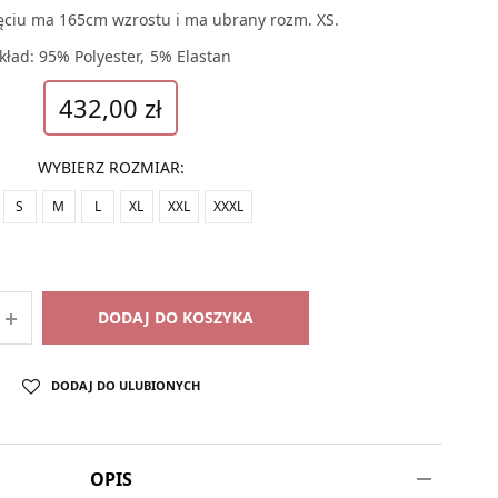
ęciu ma 165cm wzrostu i ma ubrany rozm. XS.
kład: 95% Polyester, 5% Elastan
432,00
zł
WYBIERZ ROZMIAR
:
S
M
L
XL
XXL
XXXL
DODAJ DO KOSZYKA
DODAJ DO ULUBIONYCH
OPIS