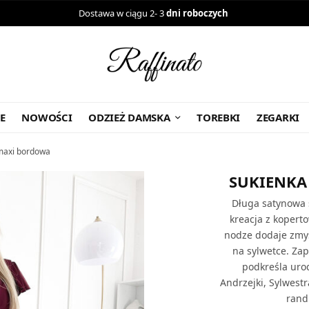
Dostawa w ciągu 2- 3
dni roboczych
E
NOWOŚCI
ODZIEŻ DAMSKA
TOREBKI
ZEGARKI
maxi bordowa
SUKIENKA
Długa satynowa 
kreacja z kopert
nodze dodaje zmys
na sylwetce. Zap
podkreśla uro
Andrzejki, Sylwest
rand