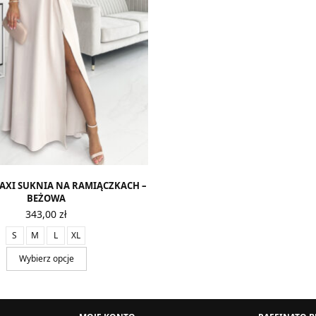
MAXI SUKNIA NA RAMIĄCZKACH –
BEŻOWA
343,00
zł
S
M
L
XL
Wybierz opcje