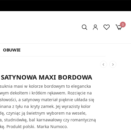
0
OBUWIE
 SATYNOWA MAXI BORDOWA
suknia maxi w kolorze bordowym to elegancka
owym dekoltem i krótkim rękawem. Rozcięcie na
łowości, a satynowy materiał pięknie układa się
inana z tyłu na kryty zamek. Jej wyrazisty kolor
dę, czyniąc ją świetnym wyborem na
wesele,
ra, studniówkę, bal karnawałowy czy romantyczną
kę. Produkt polski. Marka Numoco.