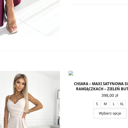
CHIARA – MAXI SATYNOWA S
RAMIĄCZKACH – ZIELEŃ BU
398,00
zł
S
M
L
XL
Wybierz opcje