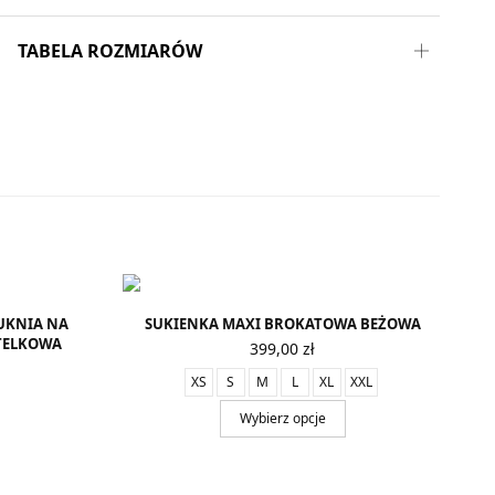
TABELA ROZMIARÓW
UKNIA NA
SUKIENKA MAXI BROKATOWA BEŻOWA
TELKOWA
399,00
zł
XS
S
M
L
XL
XXL
Wybierz opcje