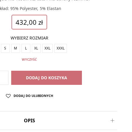
kład: 95% Polyester, 5% Elastan
432,00
zł
WYBIERZ ROZMIAR
S
M
L
XL
XXL
XXXL
WYCZYŚĆ
DODAJ DO KOSZYKA
DODAJ DO ULUBIONYCH
OPIS