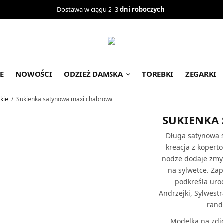
Dostawa w ciągu 2- 3
dni roboczych
E
NOWOŚCI
ODZIEŻ DAMSKA
TOREBKI
ZEGARKI
skie
/
Sukienka satynowa maxi chabrowa
SUKIENKA
Długa satynowa 
kreacja z kopert
nodze dodaje zmys
na sylwetce. Zap
podkreśla uro
Andrzejki, Sylwest
rand
Modelka na zdj