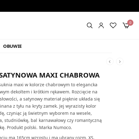
0
OBUWIE
 SATYNOWA MAXI CHABROWA
suknia maxi w kolorze chabrowym to elegancka
owym dekoltem i krótkim rękawem. Rozcięcie na
łowości, a satynowy materiał pięknie układa się
inana z tyłu na kryty zamek. Jej wyrazisty kolor
dę, czyniąc ją świetnym wyborem na
wesele,
ra, studniówkę, bal karnawałowy czy romantyczną
kę. Produkt polski. Marka Numoco.
ęciu ma 165cm wzrostu i ma ubrany rozm. XS.