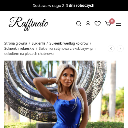
Dostawa w ciągu 2- 3
dni roboczych
0
Strona główna
/
Sukienki
/
Sukienki według kolorów
/
Sukienki niebieskie
/
Sukienka satynowa z ekskluzywnym
dekoltem na plecach chabrowa