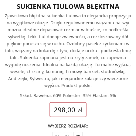
SUKIENKA TIULOWA BŁĘKITNA
Zjawiskowa błękitna sukienka tiulowa to elegancka propozycja
na wyjątkowe okazje. Dzięki regulowanemu wiązaniu na szyi
można idealnie dopasować rozmiar w biuście, co podkreśla
sylwetkę. Lekki tiul dodaje zwiewności, a rozkloszowany dół
pięknie porusza się w ruchu. Ozdobny pasek z cyrkoniami w
talii, wiązany na kokardę z tyłu, dodaje uroku i podkreśla linię
talii. Sukienka zapinana jest na kryty zamek, co zapewnia
wygodę noszenia. Idealna na każdą okazję– formalne wyjścia,
wesele, chrzciny, komunię, firmowy bankiet, studniówkę,
Andrzejki, Sylwestra, jak i eleganckie kolacje czy wieczorne
wyjścia. Produkt polski.
Skład: Bawełna: 60% Poliester: 35% Elastan: 5%
298,00
zł
WYBIERZ ROZMIAR
: