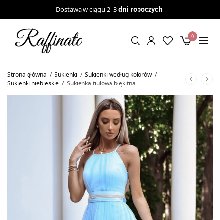
Dostawa w ciągu 2- 3
dni roboczych
0
Strona główna
/
Sukienki
/
Sukienki według kolorów
/
Sukienki niebieskie
/
Sukienka tiulowa błękitna