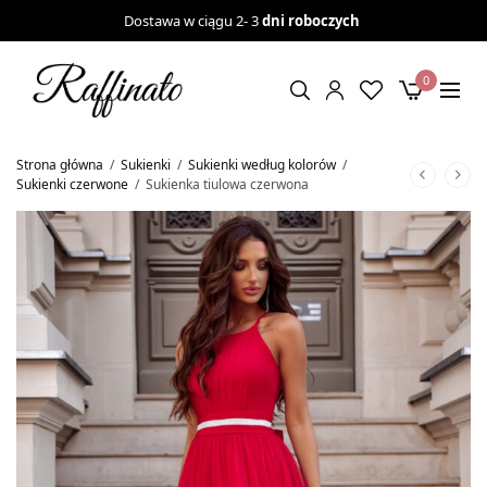
Dostawa w ciągu 2- 3
dni roboczych
0
Strona główna
/
Sukienki
/
Sukienki według kolorów
/
Sukienki czerwone
/
Sukienka tiulowa czerwona