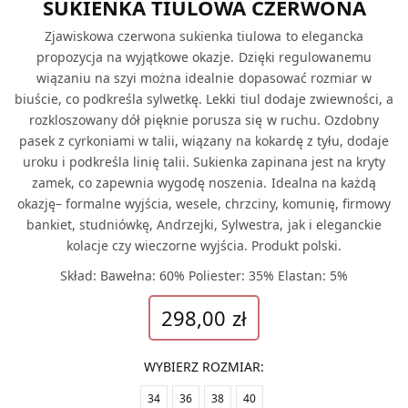
SUKIENKA TIULOWA CZERWONA
Zjawiskowa czerwona sukienka tiulowa to elegancka
propozycja na wyjątkowe okazje. Dzięki regulowanemu
wiązaniu na szyi można idealnie dopasować rozmiar w
biuście, co podkreśla sylwetkę. Lekki tiul dodaje zwiewności, a
rozkloszowany dół pięknie porusza się w ruchu. Ozdobny
pasek z cyrkoniami w talii, wiązany na kokardę z tyłu, dodaje
uroku i podkreśla linię talii. Sukienka zapinana jest na kryty
zamek, co zapewnia wygodę noszenia. Idealna na każdą
okazję– formalne wyjścia, wesele, chrzciny, komunię, firmowy
bankiet, studniówkę, Andrzejki, Sylwestra, jak i eleganckie
kolacje czy wieczorne wyjścia. Produkt polski.
Skład: Bawełna: 60% Poliester: 35% Elastan: 5%
298,00
zł
WYBIERZ ROZMIAR
:
34
36
38
40