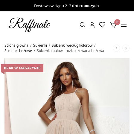
Dostawa w ciągu 2- 3
dni roboczych
0
Strona główna
/
Sukienki
/
Sukienki według kolorów
/
Sukienki beżowe
/
Sukienka tiulowa rozkloszowana beżowa
BRAK W MAGAZYNIE