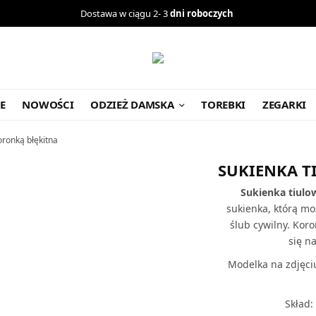
Dostawa w ciągu 2- 3
dni roboczych
E
NOWOŚCI
ODZIEŻ DAMSKA
TOREBKI
ZEGARKI
oronką błękitna
SUKIENKA T
Sukienka tiulo
sukienka, którą mo
ślub cywilny. Kor
się n
Modelka na zdjęci
Skład: