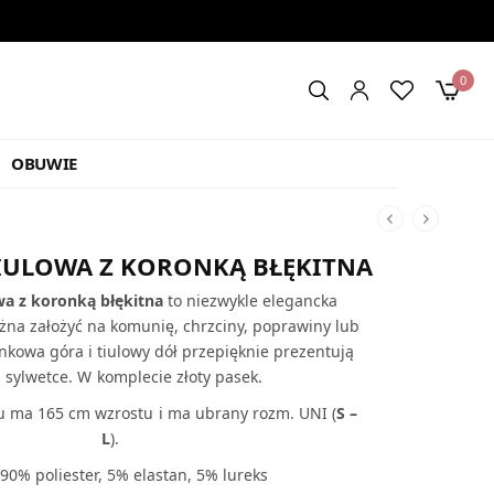
0
OBUWIE
IULOWA Z KORONKĄ BŁĘKITNA
wa z koronką błękitna
to niezwykle elegancka
żna założyć na komunię, chrzciny, poprawiny lub
onkowa góra i tiulowy dół przepięknie prezentują
a sylwetce. W komplecie złoty pasek.
u ma 165 cm wzrostu i ma ubrany rozm. UNI (
S –
L
).
 90% poliester, 5% elastan, 5% lureks