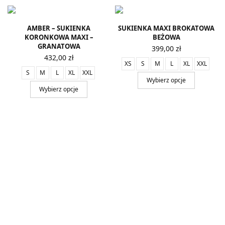
AMBER – SUKIENKA
SUKIENKA MAXI BROKATOWA
KORONKOWA MAXI –
BEŻOWA
GRANATOWA
399,00
zł
432,00
zł
XS
S
M
L
XL
XXL
S
M
L
XL
XXL
Wybierz opcje
Wybierz opcje