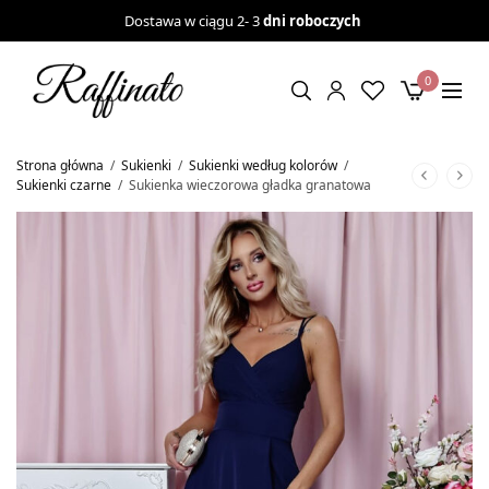
Dostawa w ciągu 2- 3
dni roboczych
0
Strona główna
/
Sukienki
/
Sukienki według kolorów
/
Sukienki czarne
/
Sukienka wieczorowa gładka granatowa