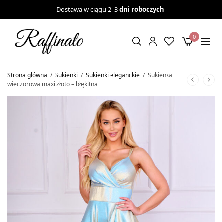
Dostawa w ciągu 2- 3
dni roboczych
0
Strona główna
/
Sukienki
/
Sukienki eleganckie
/
Sukienka
wieczorowa maxi złoto – błękitna