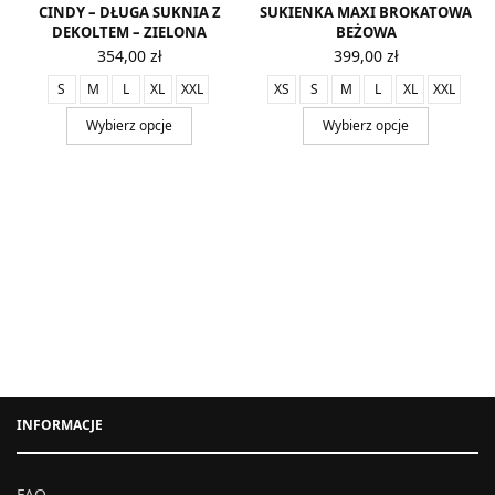
CINDY – DŁUGA SUKNIA Z
SUKIENKA MAXI BROKATOWA
DEKOLTEM – ZIELONA
BEŻOWA
354,00
zł
399,00
zł
S
M
L
XL
XXL
XS
S
M
L
XL
XXL
Wybierz opcje
Wybierz opcje
INFORMACJE
FAQ