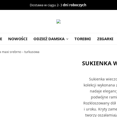
Dostawa w ciągu 2- 3
dni roboczych
E
NOWOŚCI
ODZIEŻ DAMSKA
TOREBKI
ZEGARKI
 maxi srebrno – turkusowa
SUKIENKA 
Sukienka wieczo
kolekcji wykonana z
nadaje elegancj
podwójne ramią
Rozkloszowany dół 
i uroku. Kryty zam
tworzy oszałamiają