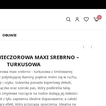
0
OBUWIE
WIECZOROWA MAXI SREBRNO –
TURKUSOWA
rowa maxi srebrno – turkusowa z limitowanej
 połyskującej tkaniny, pięknie mieni się w ruchu,
i i szyku. Sukienka posiada kopertowy dekolt,
czka oraz szeroki pas, który podkreśla talię.
i zmysłowe rozcięcie na nodze dodają jej lekkości
ek z tyłu zapewnia idealne dopasowanie, a całość
cy efekt, który przyciąga spojrzenia. Idealna na