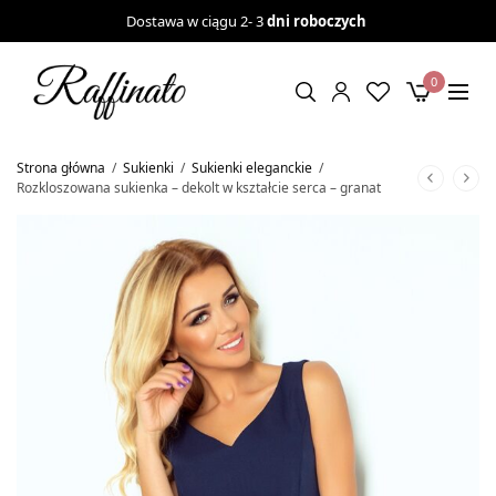
Dostawa w ciągu 2- 3
dni roboczych
0
Strona główna
/
Sukienki
/
Sukienki eleganckie
/
Rozkloszowana sukienka – dekolt w kształcie serca – granat