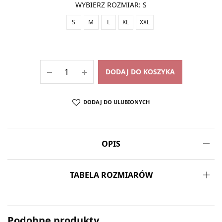
WYBIERZ ROZMIAR
:
S
S
M
L
XL
XXL
DODAJ DO KOSZYKA
DODAJ DO ULUBIONYCH
OPIS
TABELA ROZMIARÓW
Podobne produkty