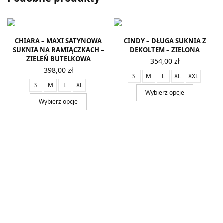
CHIARA – MAXI SATYNOWA
CINDY – DŁUGA SUKNIA Z
SUKNIA NA RAMIĄCZKACH –
DEKOLTEM – ZIELONA
ZIELEŃ BUTELKOWA
354,00
zł
398,00
zł
S
M
L
XL
XXL
S
M
L
XL
Wybierz opcje
Wybierz opcje