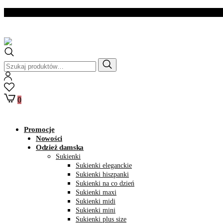
Dostawa w ciągu 2- 3
dni roboczych
Szukaj:
0
Promocje
Nowości
Odzież damska
Sukienki
Sukienki eleganckie
Sukienki hiszpanki
Sukienki na co dzień
Sukienki maxi
Sukienki midi
Sukienki mini
Sukienki plus size