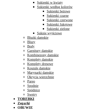
Sukienki w kwiaty
Sukienki według kolorów
Sukienki beżowe
Sukienki czarne
Sukienki czerwone
Sukienki fuksjowe
Sukienki zielone
Suknie wyjściowe
Bluzki damskie
Bluzy
Body
Garnitury damskie
Kombinezony damskie
Komplety damskie
Komplety dresowe
Koszule damskie
Marynarki damskie
Okrycia wierzchnie
Pareo
Spodnie
Spódnice
Swetry
TOREBKI
Zegarki
OBUWIE