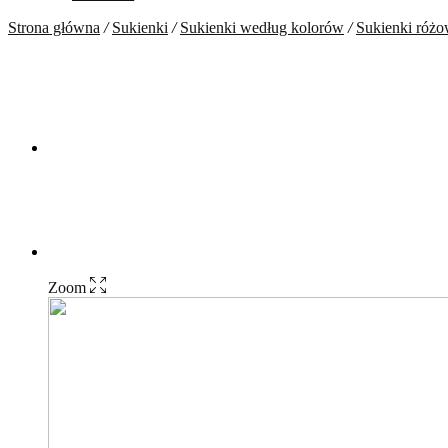
Strona główna
/
Sukienki
/
Sukienki według kolorów
/
Sukienki róż
Zoom