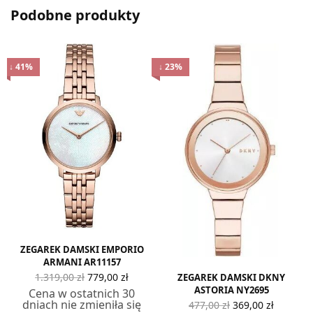
Podobne produkty
↓ 41%
↓ 23%
ZEGAREK DAMSKI EMPORIO
ARMANI AR11157
Pierwotna
Aktualna
1.319,00
zł
779,00
zł
ZEGAREK DAMSKI DKNY
cena
cena
ASTORIA NY2695
Cena w ostatnich 30
wynosiła:
wynosi:
Pierwotna
Aktual
dniach nie zmieniła się
477,00
zł
369,00
zł
1.319,00 zł.
779,00 zł.