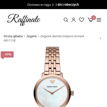
Dostawa w ciągu 2- 3
dni roboczych
0
Strona główna
/
Zegarki
/
Zegarek damski Emporio Armani
AR11158
↓ 41%