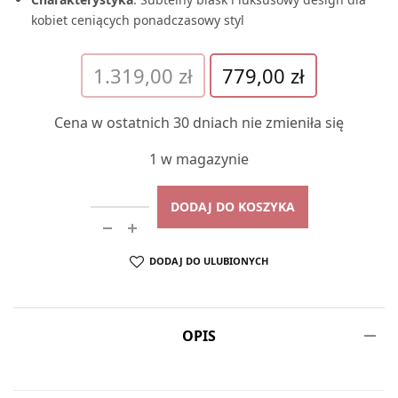
kobiet ceniących ponadczasowy styl
Pierwotna
Aktualna
1.319,00
zł
779,00
zł
cena
cena
wynosiła:
wynosi:
Cena w ostatnich 30 dniach nie zmieniła się
1.319,00 zł.
779,00 zł.
1 w magazynie
DODAJ DO KOSZYKA
DODAJ DO ULUBIONYCH
OPIS