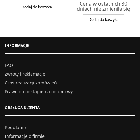
cena
cena
Cena w ostatnich 30
wynosiła:
wynosi
Dodaj do koszyka
dniach nie zmieniła się
477,00 zł.
369,00 z
Dodaj do koszyka
INFORMACJE
FAQ
Zwroty i reklamacje
Czas realizacji zamówień
Prawo do odstąpienia od umowy
OBSŁUGA KLIENTA
Regulamin
Informacje o firmie