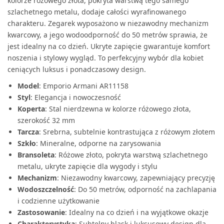
kolorze różowego złota, pokryta warstwą tego samego
szlachetnego metalu, dodaje całości wyrafinowanego
charakteru. Zegarek wyposażono w niezawodny mechanizm
kwarcowy, a jego wodoodporność do 50 metrów sprawia, że
jest idealny na co dzień. Ukryte zapięcie gwarantuje komfort
noszenia i stylowy wygląd. To perfekcyjny wybór dla kobiet
ceniących luksus i ponadczasowy design.
Model
: Emporio Armani AR11158
Styl
: Elegancja i nowoczesność
Koperta
: Stal nierdzewna w kolorze różowego złota,
szerokość 32 mm
Tarcza
: Srebrna, subtelnie kontrastująca z różowym złotem
Szkło
: Mineralne, odporne na zarysowania
Bransoleta
: Różowe złoto, pokryta warstwą szlachetnego
metalu, ukryte zapięcie dla wygody i stylu
Mechanizm
: Niezawodny kwarcowy, zapewniający precyzję
Wodoszczelność
: Do 50 metrów, odporność na zachlapania
i codzienne użytkowanie
Zastosowanie
: Idealny na co dzień i na wyjątkowe okazje
Charakterystyka
: Subtelny blask i luksusowy design dla