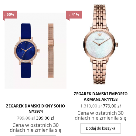
↓ 50%
↓ 41%
alna
na
ZEGAREK DAMSKI EMPORIO
osi:
ARMANI AR11158
0 zł.
Pierwotna
Aktua
1.319,00
zł
779,00
zł
ZEGAREK DAMSKI DKNY SOHO
cena
cen
NY2974
Cena w ostatnich 30
wynosiła:
wynos
Pierwotna
Aktualna
dniach nie zmieniła się
799,00
zł
399,00
zł
1.319,00 zł.
779,00 
cena
cena
Cena w ostatnich 30
wynosiła:
wynosi:
Dodaj do koszyka
dniach nie zmieniła się
799,00 zł.
399,00 zł.