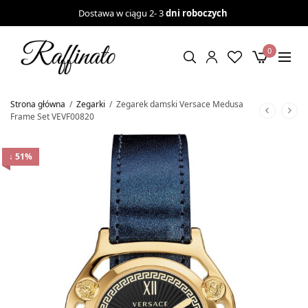
Dostawa w ciągu 2- 3
dni roboczych
0
Strona główna
/
Zegarki
/
Zegarek damski Versace Medusa
Frame Set VEVF00820
↓ 51%