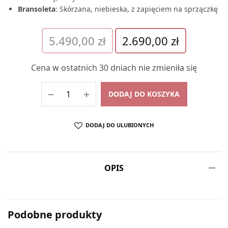
Bransoleta
: Skórzana, niebieska, z zapięciem na sprzączkę
Pierwotna
Aktualna
5.490,00
zł
2.690,00
zł
cena
cena
wynosiła:
wynosi:
Cena w ostatnich 30 dniach nie zmieniła się
5.490,00 zł.
2.690,00 zł.
DODAJ DO KOSZYKA
DODAJ DO ULUBIONYCH
OPIS
Podobne produkty