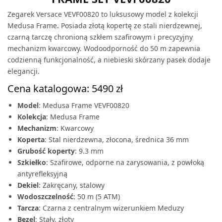
Zegarek Versace VEVF00820 to luksusowy model z kolekcji
Medusa Frame. Posiada złotą kopertę ze stali nierdzewnej,
czarną tarczę chronioną szkłem szafirowym i precyzyjny
mechanizm kwarcowy. Wodoodporność do 50 m zapewnia
codzienną funkcjonalność, a niebieski skórzany pasek dodaje
elegancji.
Cena katalogowa: 5490 zł
Model
: Medusa Frame VEVF00820
Kolekcja
: Medusa Frame
Mechanizm
: Kwarcowy
Koperta
: Stal nierdzewna, złocona, średnica 36 mm
Grubość koperty
: 9.3 mm
Szkiełko
: Szafirowe, odporne na zarysowania, z powłoką
antyrefleksyjną
Dekiel
: Zakręcany, stalowy
Wodoszczelność
: 50 m (5 ATM)
Tarcza
: Czarna z centralnym wizerunkiem Meduzy
Bezel
: Stały, złoty