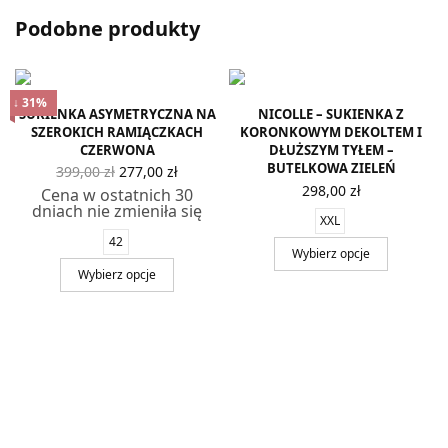
Podobne produkty
↓ 31%
SUKIENKA ASYMETRYCZNA NA
NICOLLE – SUKIENKA Z
SZEROKICH RAMIĄCZKACH
KORONKOWYM DEKOLTEM I
CZERWONA
DŁUŻSZYM TYŁEM –
Pierwotna
Aktualna
BUTELKOWA ZIELEŃ
399,00
zł
277,00
zł
cena
cena
298,00
zł
Cena w ostatnich 30
wynosiła:
wynosi:
dniach nie zmieniła się
399,00 zł.
277,00 zł.
XXL
42
Wybierz opcje
Wybierz opcje