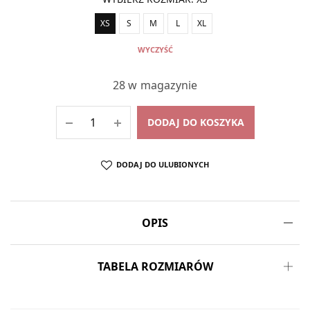
XS
S
M
L
XL
WYCZYŚĆ
28 w magazynie
DODAJ DO KOSZYKA
DODAJ DO ULUBIONYCH
OPIS
TABELA ROZMIARÓW