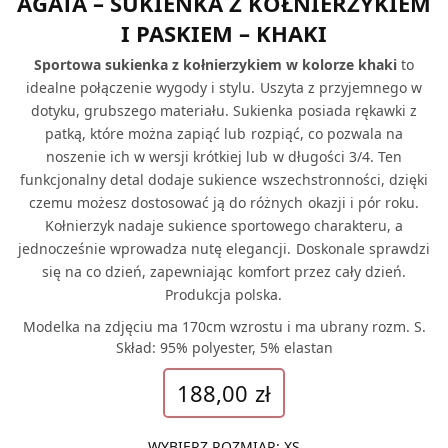
AGATA – SUKIENKA Z KOŁNIERZYKIEM
I PASKIEM – KHAKI
Sportowa sukienka z kołnierzykiem w kolorze khaki
to
idealne połączenie wygody i stylu. Uszyta z przyjemnego w
dotyku, grubszego materiału. Sukienka posiada rękawki z
patką, które można zapiąć lub rozpiąć, co pozwala na
noszenie ich w wersji krótkiej lub w długości 3/4. Ten
funkcjonalny detal dodaje sukience wszechstronności, dzięki
czemu możesz dostosować ją do różnych okazji i pór roku.
Kołnierzyk nadaje sukience sportowego charakteru, a
jednocześnie wprowadza nutę elegancji. Doskonale sprawdzi
się na co dzień, zapewniając komfort przez cały dzień.
Produkcja polska.
Modelka na zdjęciu ma 170cm wzrostu i ma ubrany rozm. S.
Skład: 95% polyester, 5% elastan
188,00
zł
WYBIERZ ROZMIAR
:
XS