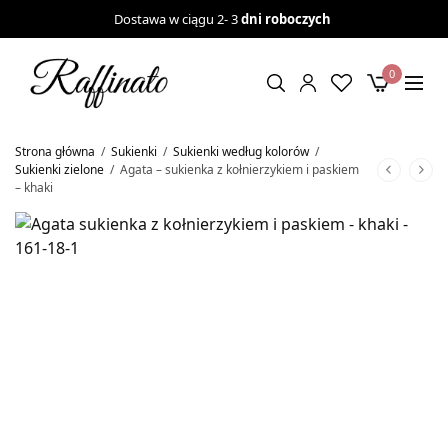
Dostawa w ciągu 2- 3
dni roboczych
0
Strona główna
/
Sukienki
/
Sukienki według kolorów
/
Sukienki zielone
/
Agata – sukienka z kołnierzykiem i paskiem
– khaki