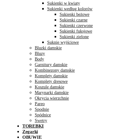
Sukienki w kwiaty
Sukienki według kolorów
Sukienki beżowe
Sukienki czarne
Sukienki czerwone
Sukienki fuksjowe
Sukienki zielone
Suknie wyjściowe
Bluzki damskie
Bluzy
Body
Garnitury damskie
Kombinezony damskie
Komplety damskie
Komplety dresowe
Koszule damskie
Marynarki damskie
Okrycia wierzchnie
Pareo
Spodnie
Spódnice
Swetry
TOREBKI
Zegarki
OBUWIE