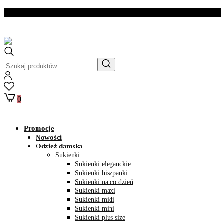
Dostawa w ciągu 2- 3
dni roboczych
Szukaj:
0
Promocje
Nowości
Odzież damska
Sukienki
Sukienki eleganckie
Sukienki hiszpanki
Sukienki na co dzień
Sukienki maxi
Sukienki midi
Sukienki mini
Sukienki plus size