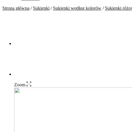
Strona główna
/
Sukienki
/
Sukienki według kolorów
/
Sukienki róż
Zoom