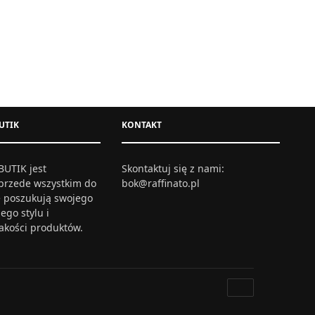
CZKACH
CINDY – DŁUGA SUKNIA Z DEKOLTEM –
ZIELONA
354,00
zł
UTIK
KONTAKT
S
M
L
XL
XXL
Wybierz opcje
UTIK jest
Skontaktuj się z nami:
przede wszystkim do
bok@raffinato.pl
re poszukują swojego
ego stylu i
jakości produktów.