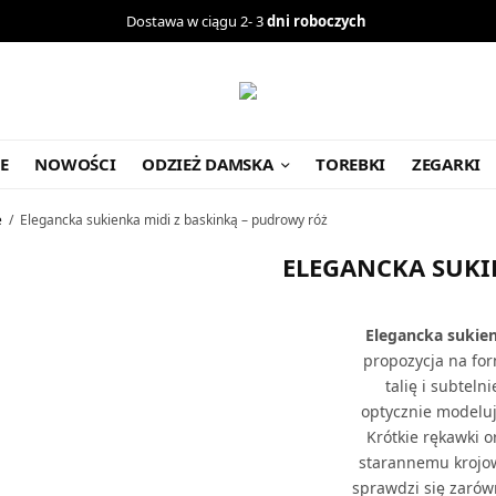
Dostawa w ciągu 2- 3
dni roboczych
E
NOWOŚCI
ODZIEŻ DAMSKA
TOREBKI
ZEGARKI
e
/
Elegancka sukienka midi z baskinką – pudrowy róż
ELEGANCKA SUKI
Elegancka sukie
propozycja na fo
talię i subteln
optycznie modeluj
Krótkie rękawki o
starannemu krojowi
sprawdzi się zarówn