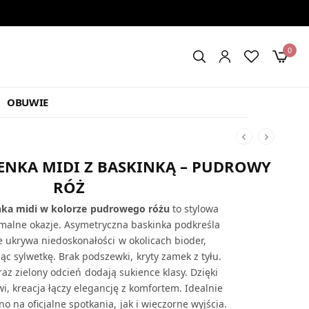
0
OBUWIE
ENKA MIDI Z BASKINKĄ – PUDROWY
RÓŻ
nka midi w kolorze pudrowego różu
to stylowa
rmalne okazje. Asymetryczna baskinka podkreśla
ie ukrywa niedoskonałości w okolicach bioder,
ąc sylwetkę. Brak podszewki, kryty zamek z tyłu.
raz zielony odcień dodają sukience klasy. Dzięki
, kreacja łączy elegancję z komfortem. Idealnie
o na oficjalne spotkania, jak i wieczorne wyjścia.