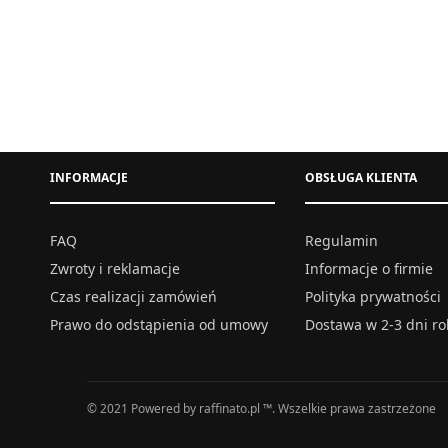
SUKIENKA KORONKOWA OŁÓWKOWA
SUKIENK
BUTELKOWA ZIELEŃ
272,00
zł
INFORMACJE
OBSŁUGA KLIENTA
S
M
L
XL
XXL
Wybierz opcje
FAQ
Regulamin
Zwroty i reklamacje
Informacje o firmie
Czas realizacji zamówień
Polityka prywatności
Prawo do odstąpienia od umowy
Dostawa w 2-3 dni r
© 2021 Powered by raffinato.pl ™. Wszelkie prawa zastrzeżone