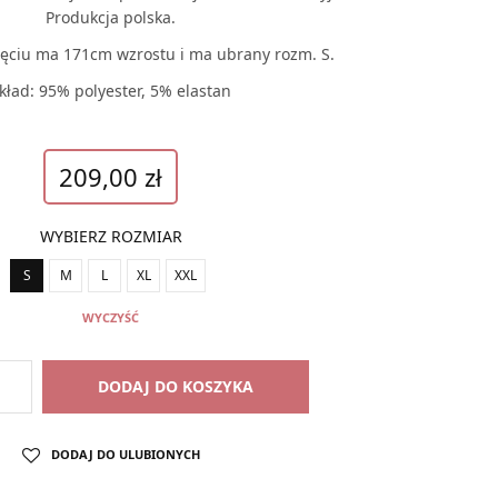
Produkcja polska.
ęciu ma 171cm wzrostu i ma ubrany rozm. S.
kład: 95% polyester, 5% elastan
209,00
zł
WYBIERZ ROZMIAR
S
M
L
XL
XXL
WYCZYŚĆ
DODAJ DO KOSZYKA
DODAJ DO ULUBIONYCH