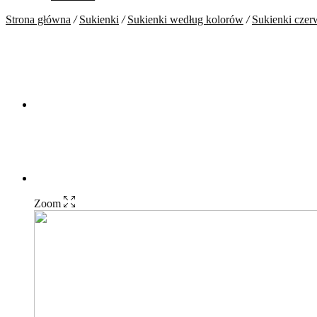
Strona główna
/
Sukienki
/
Sukienki według kolorów
/
Sukienki cze
Zoom