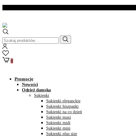
Dostawa w ciągu 2- 3
dni roboczych
Szukaj:
0
Promocje
Nowości
Odzież damska
Sukienki
Sukienki eleganckie
Sukienki hiszpanki
Sukienki na co dzień
Sukienki maxi
Sukienki midi
Sukienki mini
Sukienki plus size