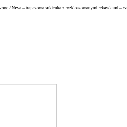
rwone
/
Neva – trapezowa sukienka z rozkloszowanymi rękawkami – c