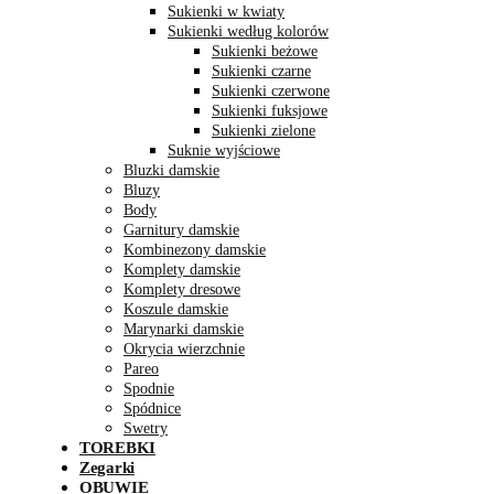
Sukienki w kwiaty
Sukienki według kolorów
Sukienki beżowe
Sukienki czarne
Sukienki czerwone
Sukienki fuksjowe
Sukienki zielone
Suknie wyjściowe
Bluzki damskie
Bluzy
Body
Garnitury damskie
Kombinezony damskie
Komplety damskie
Komplety dresowe
Koszule damskie
Marynarki damskie
Okrycia wierzchnie
Pareo
Spodnie
Spódnice
Swetry
TOREBKI
Zegarki
OBUWIE