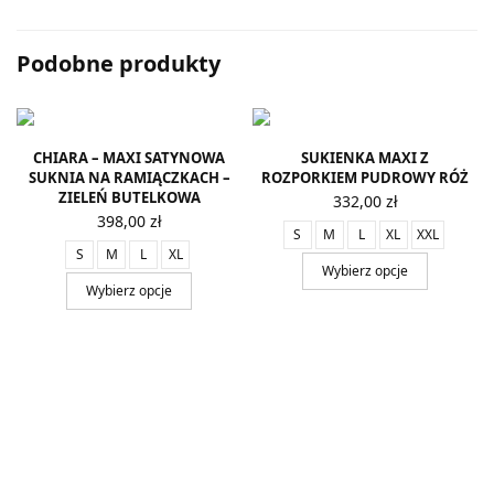
Podobne produkty
CHIARA – MAXI SATYNOWA
SUKIENKA MAXI Z
SUKNIA NA RAMIĄCZKACH –
ROZPORKIEM PUDROWY RÓŻ
ZIELEŃ BUTELKOWA
332,00
zł
398,00
zł
S
M
L
XL
XXL
S
M
L
XL
Wybierz opcje
Wybierz opcje