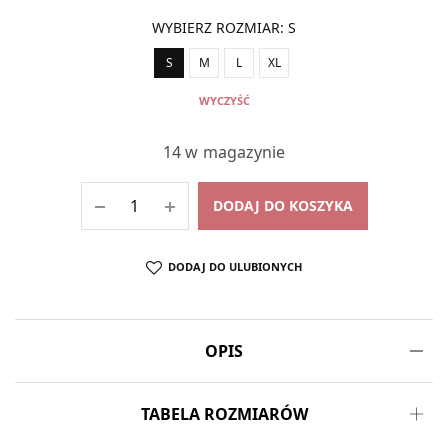
WYBIERZ ROZMIAR
:
S
S
M
L
XL
WYCZYŚĆ
14 w magazynie
DODAJ DO KOSZYKA
DODAJ DO ULUBIONYCH
OPIS
TABELA ROZMIARÓW