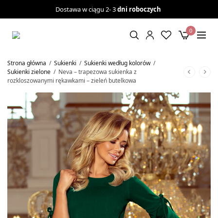
Dostawa w ciągu 2- 3
dni roboczych
0
Strona główna
/
Sukienki
/
Sukienki według kolorów
/
Sukienki zielone
/
Neva – trapezowa sukienka z
rozkloszowanymi rękawkami – zieleń butelkowa