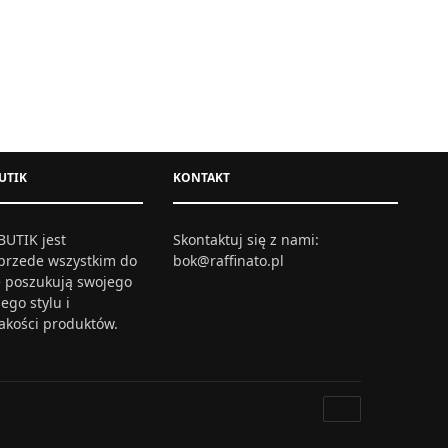
WA MAXI –
KRÓTKA SUKIENKA KOPERTOWA CZERWONA
266,00
zł
UTIK
KONTAKT
34
36
38
40
L
Wybierz opcje
UTIK jest
Skontaktuj się z nami:
przede wszystkim do
bok@raffinato.pl
re poszukują swojego
ego stylu i
jakości produktów.