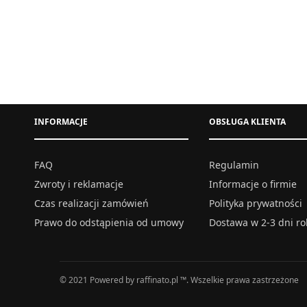
CINDY – DŁUGA SUKNIA Z DEKOLTEM –
SUKIENKA 
ZIELONA
354,00
zł
INFORMACJE
OBSŁUGA KLIENTA
S
M
L
XL
XXL
Wybierz opcje
FAQ
Regulamin
Zwroty i reklamacje
Informacje o firmie
Czas realizacji zamówień
Polityka prywatności
Prawo do odstąpienia od umowy
Dostawa w 2-3 dni r
© 2021 Powered by raffinato.pl ™. Wszelkie prawa zastrzeżone