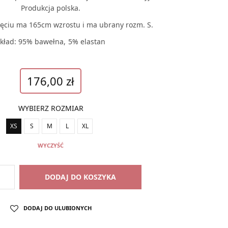
Produkcja polska.
ęciu ma 165cm wzrostu i ma ubrany rozm. S.
kład: 95% bawełna, 5% elastan
176,00
zł
WYBIERZ ROZMIAR
XS
S
M
L
XL
WYCZYŚĆ
DODAJ DO KOSZYKA
DODAJ DO ULUBIONYCH