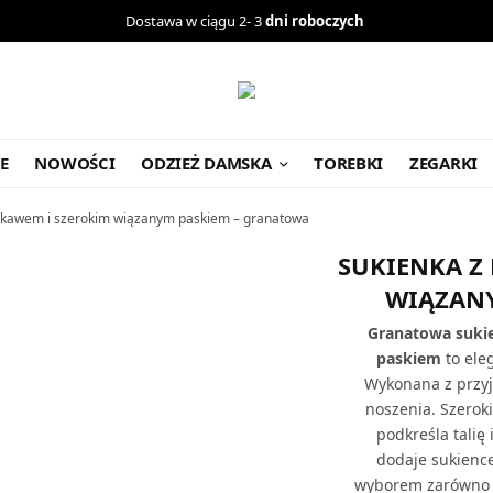
Dostawa w ciągu 2- 3
dni roboczych
E
NOWOŚCI
ODZIEŻ DAMSKA
TOREBKI
ZEGARKI
ękawem i szerokim wiązanym paskiem – granatowa
SUKIENKA Z
WIĄZAN
Granatowa suki
paskiem
to ele
Wykonana z przy
noszenia. Szeroki
podkreśla talię
dodaje sukience
wyborem zarówno n