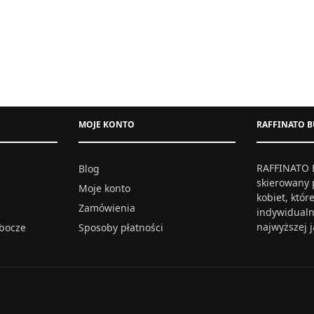
MAXI Z ROZPORKIEM PUDROWY
AMBER – SUKIENKA KORONKO
RÓŻ
GRANATOWA
332,00
zł
432,00
zł
MOJE KONTO
RAFFINATO B
S
M
L
XL
XXL
S
M
L
XL
XX
Wybierz opcje
Wybierz opcje
RAFFINATO B
Blog
skierowany 
Moje konto
kobiet, któ
Zamówienia
indywidualn
najwyższej 
obocze
Sposoby płatności