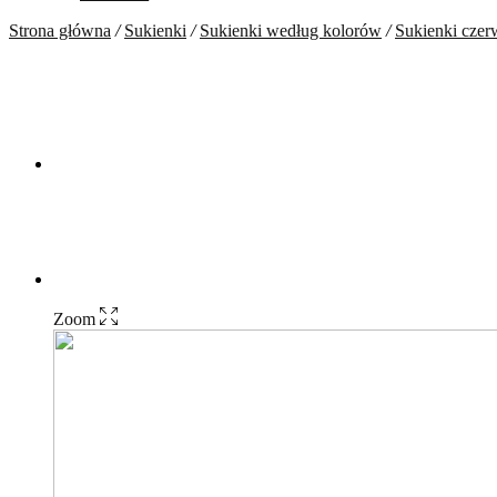
Strona główna
/
Sukienki
/
Sukienki według kolorów
/
Sukienki cze
Zoom