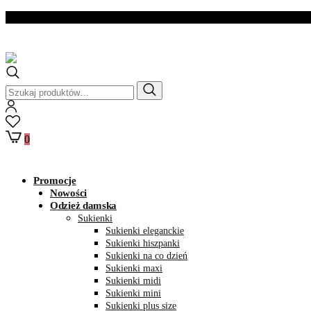
Dostawa w ciągu 2- 3
dni roboczych
Szukaj:
0
Promocje
Nowości
Odzież damska
Sukienki
Sukienki eleganckie
Sukienki hiszpanki
Sukienki na co dzień
Sukienki maxi
Sukienki midi
Sukienki mini
Sukienki plus size