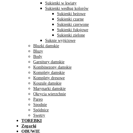
Sukienki w kwiaty
Sukienki według kolorów
Sukienki beżowe
Sukienki czarne
Sukienki czerwone
Sukienki fuksjowe
Sukienki zielone
Suknie wyjściowe
Bluzki damskie
Bluzy
Body
Garnitury damskie
Kombinezony damskie
Komplety damskie
Komplety dresowe
Koszule damskie
Marynarki damskie
Okrycia wierzchnie
Pareo
Spodnie
Spódnice
Swetry
TOREBKI
Zegarki
OBUWIE